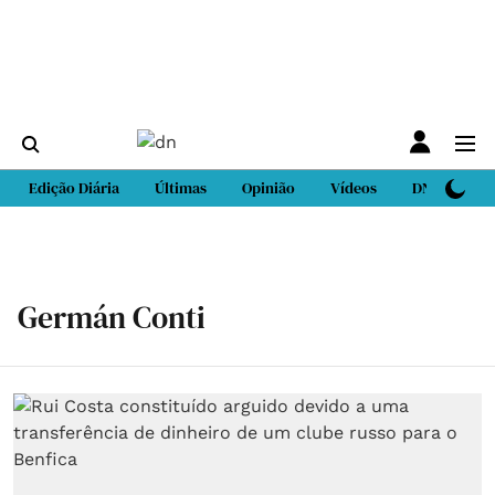
Edição Diária
Últimas
Opinião
Vídeos
DN Sport
Germán Conti