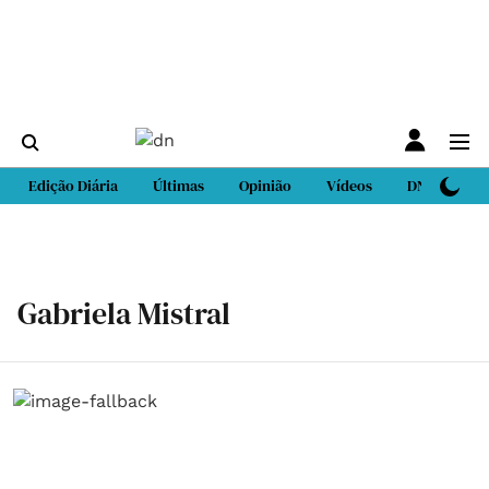
Edição Diária
Últimas
Opinião
Vídeos
DN Sport
Gabriela Mistral