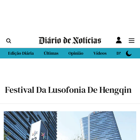
Edição Diária
Últimas
Opinião
Vídeos
DN Sport
Festival Da Lusofonia De Hengqin