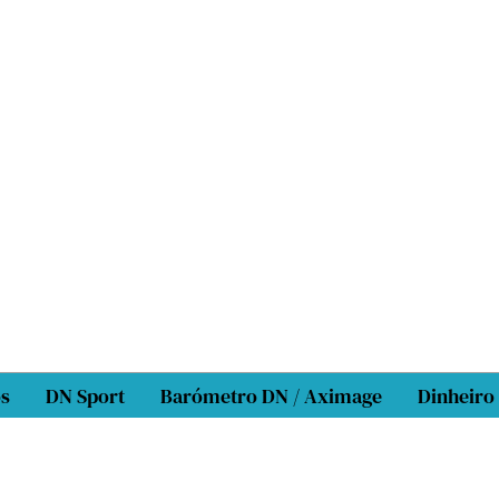
os
DN Sport
Barómetro DN / Aximage
Dinheiro