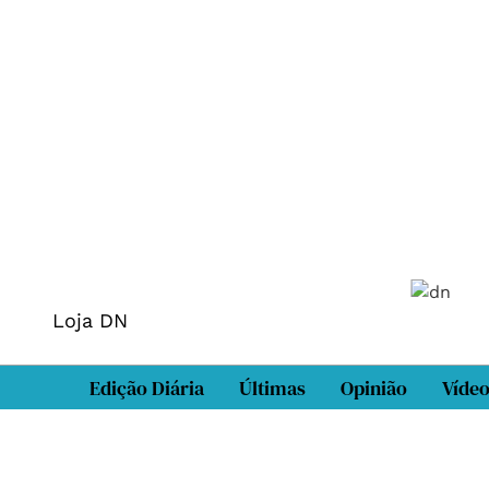
Loja DN
Edição Diária
Últimas
Opinião
Víde