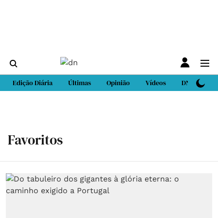
Edição Diária
Últimas
Opinião
Vídeos
DN Sport
Favoritos