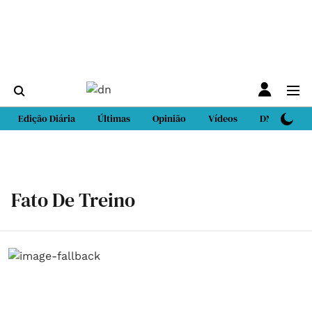
Edição Diária
Últimas
Opinião
Vídeos
DN Sport
Fato De Treino