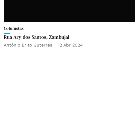
Colunistas
Rua Ary dos Santos, Zambujal
António Brito Guterres
12 Abr 2024