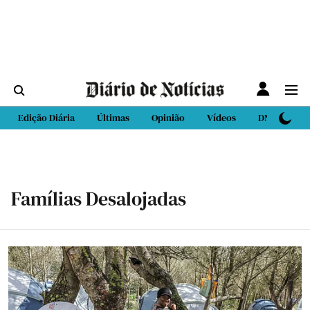
Edição Diária
Últimas
Opinião
Vídeos
DN Sport
Famílias Desalojadas