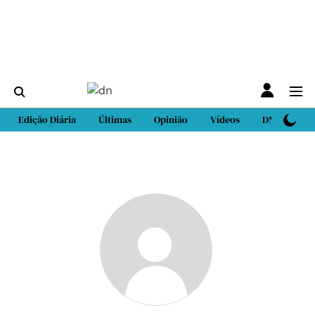
Edição Diária
Últimas
Opinião
Vídeos
DN Sport