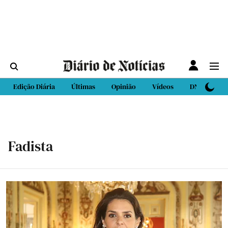
Edição Diária
Últimas
Opinião
Vídeos
DN Sport
Fadista