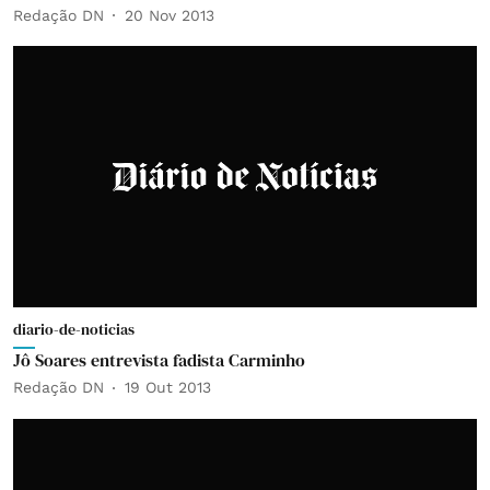
Redação DN
20 Nov 2013
diario-de-noticias
Jô Soares entrevista fadista Carminho
Redação DN
19 Out 2013