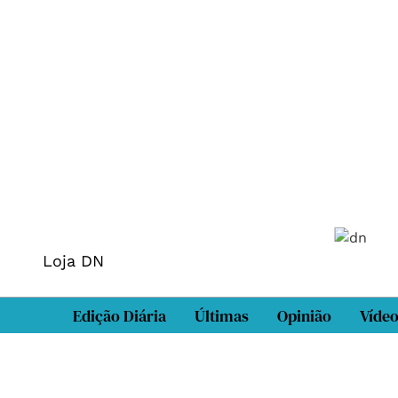
Loja DN
Edição Diária
Últimas
Opinião
Víde