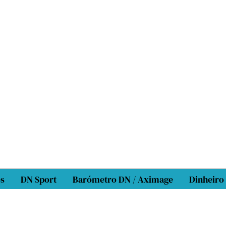
os
DN Sport
Barómetro DN / Aximage
Dinheiro