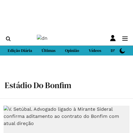
Edição Diária
Últimas
Opinião
Vídeos
DN Sport
Estádio Do Bonfim