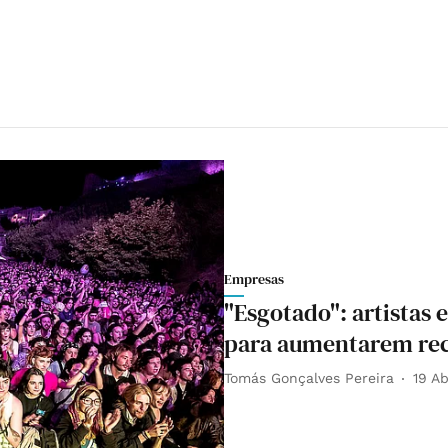
Empresas
"Esgotado": artistas 
para aumentarem rec
Tomás Gonçalves Pereira
19 A