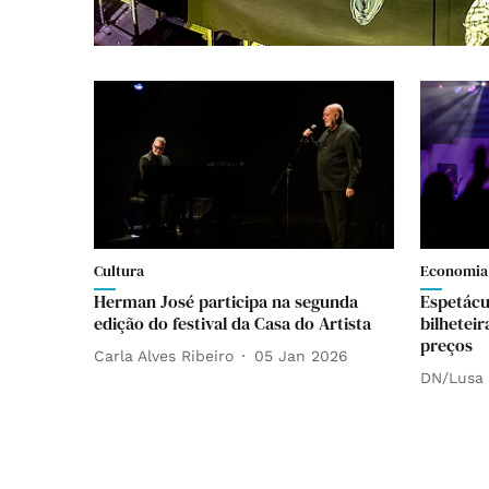
Cultura
Economia
Herman José participa na segunda
Espetácu
edição do festival da Casa do Artista
bilhetei
preços
Carla Alves Ribeiro
05 Jan 2026
DN/Lusa