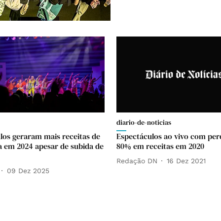
diario-de-noticias
los geraram mais receitas de
Espectáculos ao vivo com per
ra em 2024 apesar de subida de
80% em receitas em 2020
Redação DN
16 Dez 2021
09 Dez 2025