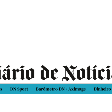
os
DN Sport
Barómetro DN / Aximage
Dinheiro