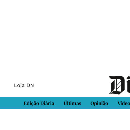
Loja DN
Edição Diária
Últimas
Opinião
Víde