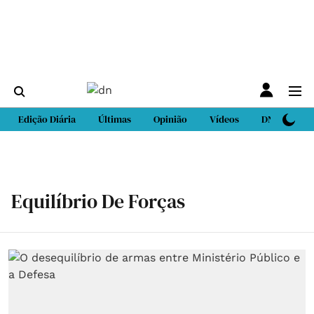
Edição Diária
Últimas
Opinião
Vídeos
DN Sport
Equilíbrio De Forças