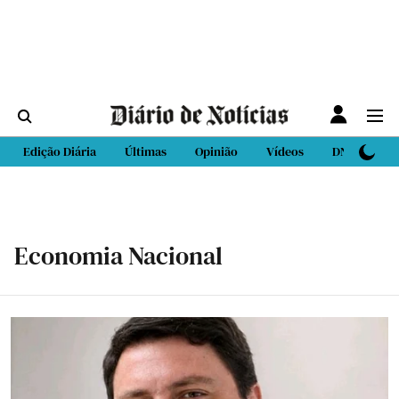
Edição Diária
Últimas
Opinião
Vídeos
DN Sport
Economia Nacional