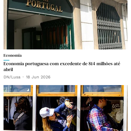
Economia
Economia portuguesa com excedente de 814 milhões até
abril
DN/Lusa
18 Jun 2026