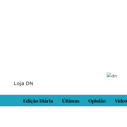
Loja DN
Edição Diária
Últimas
Opinião
Víde