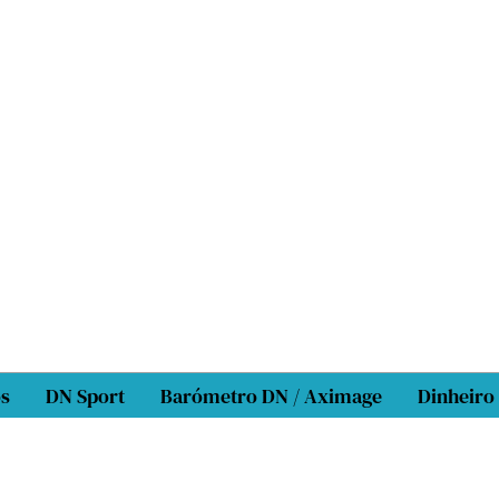
os
DN Sport
Barómetro DN / Aximage
Dinheiro