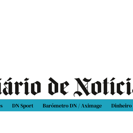
os
DN Sport
Barómetro DN / Aximage
Dinheiro