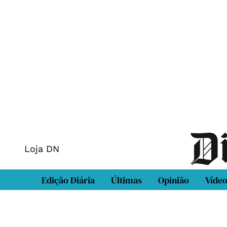
Loja DN
Edição Diária
Últimas
Opinião
Víde