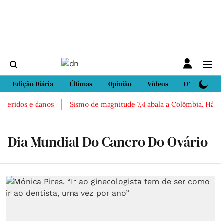
Edição Diária
Últimas
Opinião
Vídeos
DN Sport
 feridos e danos
Sismo de magnitude 7,4 abala a Colômbia. Há rel
Dia Mundial Do Cancro Do Ovário