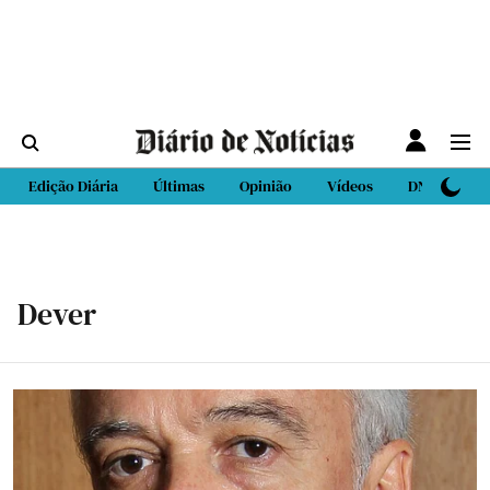
Edição Diária
Últimas
Opinião
Vídeos
DN Sport
Dever