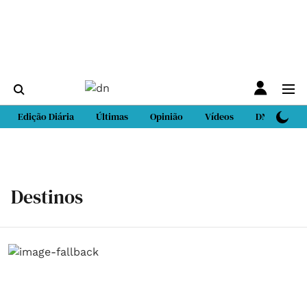
Edição Diária
Últimas
Opinião
Vídeos
DN Sport
Destinos