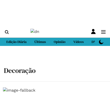
Edição Diária
Últimas
Opinião
Vídeos
DN Sport
Decoração