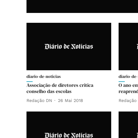
diario-de-noticias
diario-de-
Associação de diretores critica
O ano em
conselho das escolas
reaprend
Redação DN
26 Mai 2018
Redação