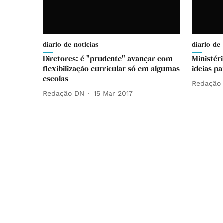
diario-de-noticias
diario-de-
Diretores: é "prudente" avançar com
Ministér
flexibilização curricular só em algumas
ideias p
escolas
Redação
Redação DN
15 Mar 2017