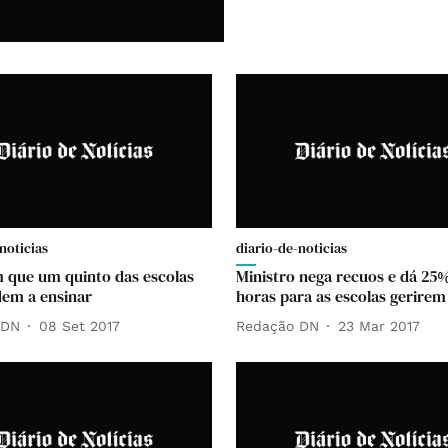
noticias
diario-de-noticias
 que um quinto das escolas
Ministro nega recuos e dá 25
em a ensinar
horas para as escolas gerirem
 DN
08 Set 2017
Redação DN
23 Mar 2017