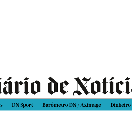
os
DN Sport
Barómetro DN / Aximage
Dinheiro