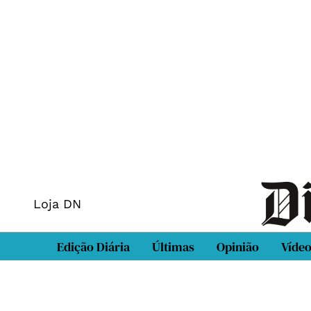
Loja DN
Edição Diária
Últimas
Opinião
Víde