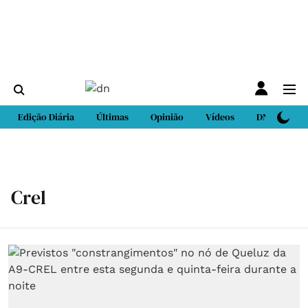
Edição Diária
Últimas
Opinião
Vídeos
DN Sport
Crel