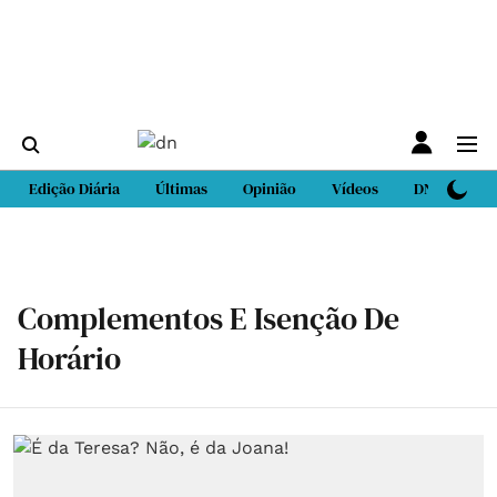
Edição Diária
Últimas
Opinião
Vídeos
DN Sport
Complementos E Isenção De
Horário