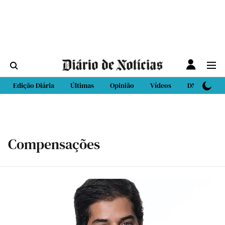
Edição Diária
Últimas
Opinião
Vídeos
DN Sport
Compensações