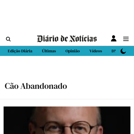
Edição Diária
Últimas
Opinião
Vídeos
DN Sport
Cão Abandonado