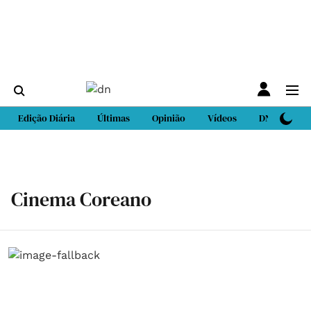
Edição Diária
Últimas
Opinião
Vídeos
DN Sport
Cinema Coreano