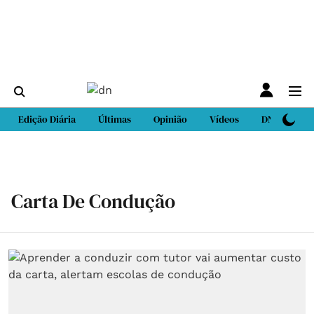
Edição Diária
Últimas
Opinião
Vídeos
DN Sport
Carta De Condução