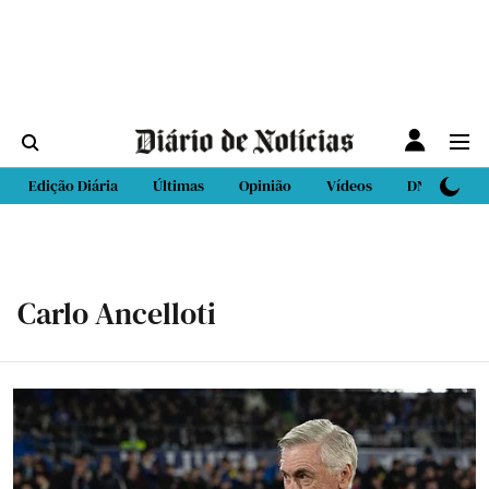
Edição Diária
Últimas
Opinião
Vídeos
DN Sport
Carlo Ancelloti