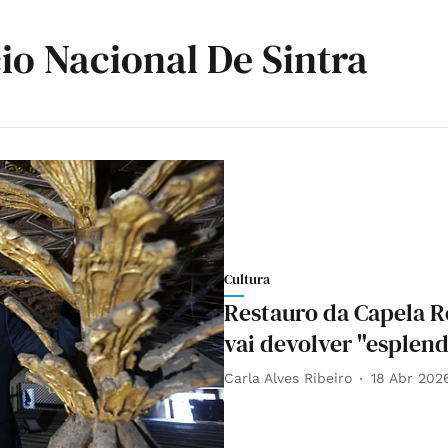
io Nacional De Sintra
Cultura
Restauro da Capela Re
vai devolver "esplen
Carla Alves Ribeiro
18 Abr 202