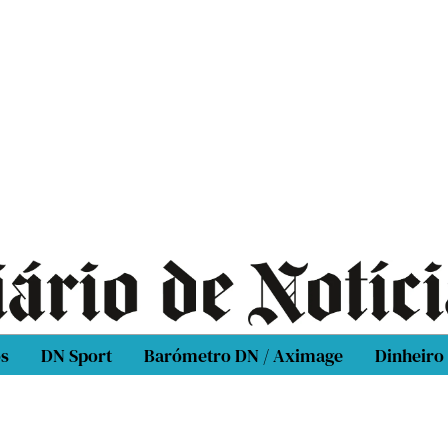
os
DN Sport
Barómetro DN / Aximage
Dinheiro