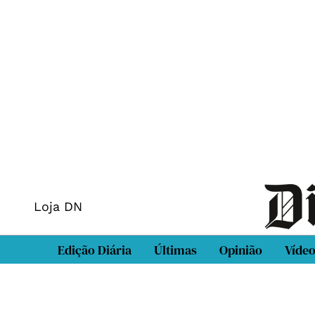
Loja DN
Edição Diária
Últimas
Opinião
Víde