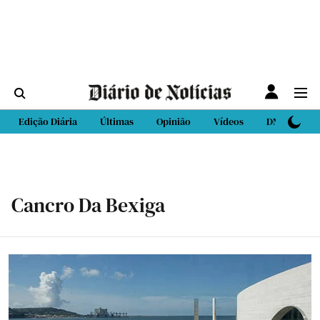
Edição Diária
Últimas
Opinião
Vídeos
DN Sport
Cancro Da Bexiga