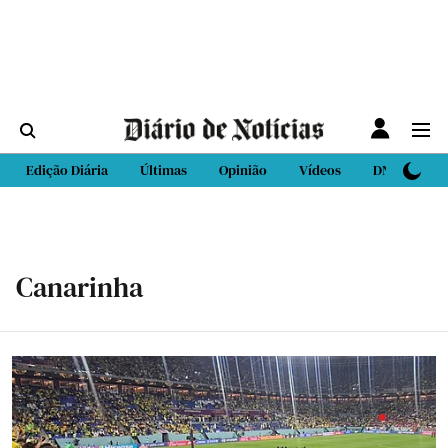
Edição Diária
Últimas
Opinião
Vídeos
DN Sport
Canarinha