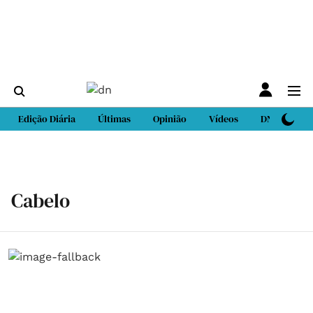
Edição Diária
Últimas
Opinião
Vídeos
DN Sport
Cabelo