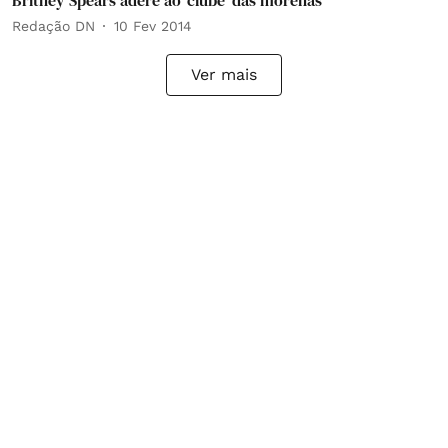
Britney Spears adere ao 'clube' das morenas
Redação DN
10 Fev 2014
Ver mais