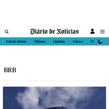
Edição Diária
Últimas
Opinião
Vídeos
DN Sport
BRB