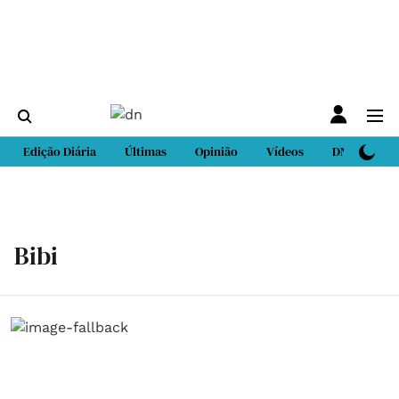
Edição Diária
Últimas
Opinião
Vídeos
DN Sport
Bibi