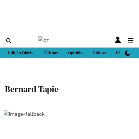
Edição Diária
Últimas
Opinião
Vídeos
DN Sport
Bernard Tapie