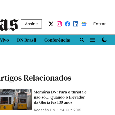
Assine
Entrar
 Vivo
DN Brasil
Conferências
DN LAB
Class
rtigos Relacionados
Memória DN: Para o turista e
não só... Quando o Elevador
da Glória fez 130 anos
Redação DN
24 Out 2015