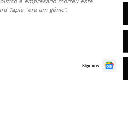
olítico e empresário morreu este
rd Tapie "era um génio".
Siga-nos