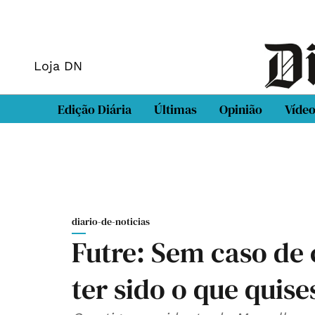
Loja DN
Edição Diária
Últimas
Opinião
Víde
diario-de-noticias
Futre: Sem caso de
ter sido o que quise