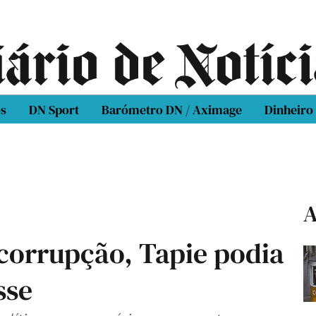
os
DN Sport
Barómetro DN / Aximage
Dinheiro
A
 corrupção, Tapie podia
sse