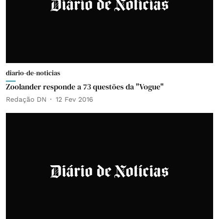
diario-de-noticias
Zoolander responde a 73 questões da "Vogue"
Redação DN
12 Fev 2016