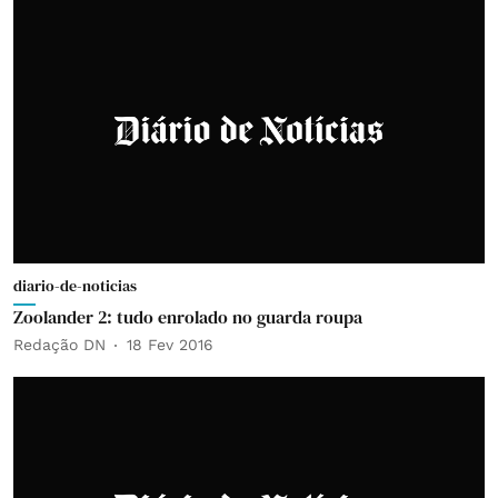
diario-de-noticias
Zoolander 2: tudo enrolado no guarda roupa
Redação DN
18 Fev 2016