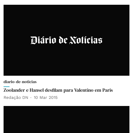
diario-de-noticias
Zoolander e Hansel desfilam para Valentino em Paris
Redação DN
10 Mar 2015