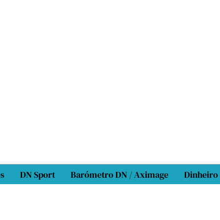
os
DN Sport
Barómetro DN / Aximage
Dinheiro