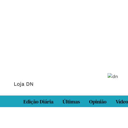
Loja DN
Edição Diária
Últimas
Opinião
Víde