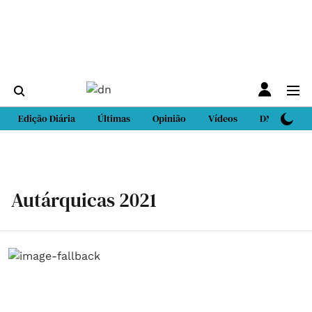
Edição Diária
Últimas
Opinião
Vídeos
DN Sport
Autárquicas 2021