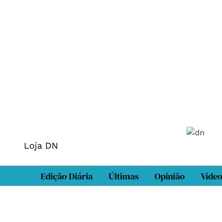
Loja DN
Edição Diária
Últimas
Opinião
Víde