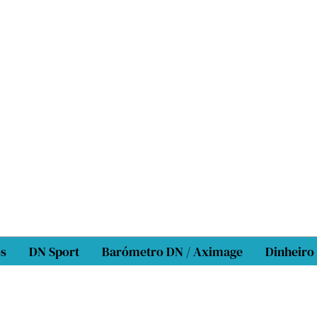
os
DN Sport
Barómetro DN / Aximage
Dinheiro