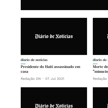
diario-de-noticias
diario-de-
Presidente do Haiti assassinado em
Morte de
casa
"minuci
Redação DN
07 Jul 2021
Redação