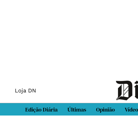
Loja DN
Edição Diária
Últimas
Opinião
Víde