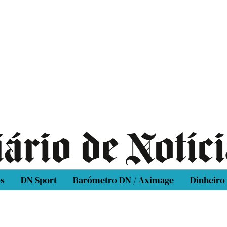
os
DN Sport
Barómetro DN / Aximage
Dinheiro