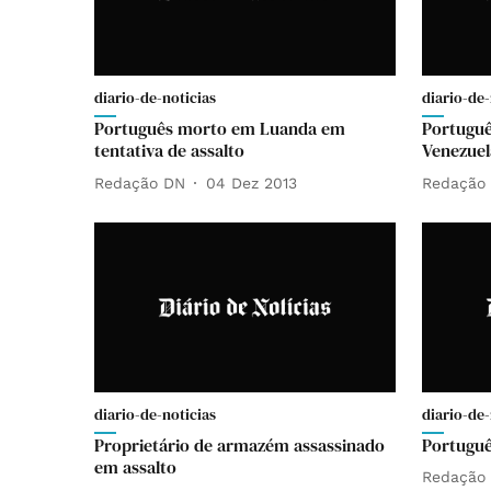
diario-de-noticias
diario-de-
Português morto em Luanda em
Portuguê
tentativa de assalto
Venezuel
Redação DN
04 Dez 2013
Redação
diario-de-noticias
diario-de-
Proprietário de armazém assassinado
Portuguê
em assalto
Redação