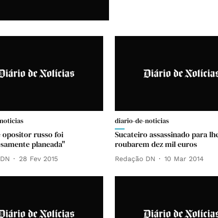
noticias
diario-de-noticias
 opositor russo foi
Sucateiro assassinado para lh
osamente planeada"
roubarem dez mil euros
 DN
28 Fev 2015
Redação DN
10 Mar 2014