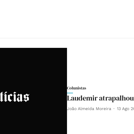
Colunistas
Laudemir atrapalhou 
João Almeida Moreira
13 Ago 