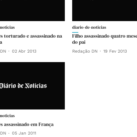
noticias
diario-de-noticias
s torturado e assassinado na
Filho assassinado quatro mes
a
do pai
 DN
02 Abr 2013
Redação DN
19 Fev 2013
noticias
s assassinado em França
 DN
05 Jan 2011