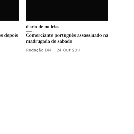
diario-de-noticias
es depois
Comerciante português assassinado na
madrugada de sábado
Redação DN
24 Out 2011