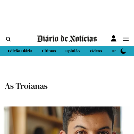
Edição Diária
Últimas
Opinião
Vídeos
DN Sport
As Troianas