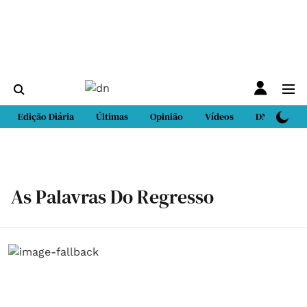
Edição Diária
Últimas
Opinião
Vídeos
DN Sport
As Palavras Do Regresso