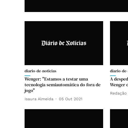
diario-de-noticias
diario-de-
Wenger: "Estamos a testar uma
A desped
tecnologia semiautomática do fora de
Wenger d
jogo"
Redação
Isaura Almeida
05 Out 2021