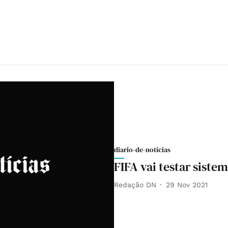
diario-de-noticias
FIFA vai testar siste
Redação DN
29 Nov 2021