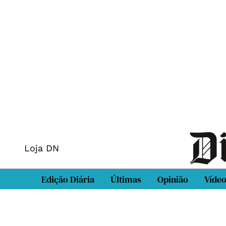
Loja DN
Edição Diária
Últimas
Opinião
Víde