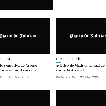
noticias
diario-de-noticias
ida emotiva de Arsène
Atlético de Madrid na final de
os adeptos do Arsenal
custa do Arsenal
 DN
06 Mai 2018
Redação DN
03 Mai 2018