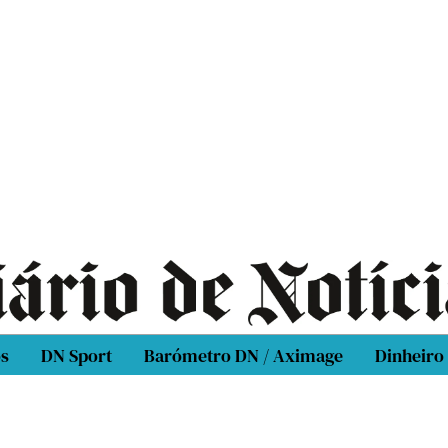
os
DN Sport
Barómetro DN / Aximage
Dinheiro