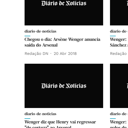
diario-de-noticias
diario-de-
Chegou o dia: Arsène Wenger anuncia
Wenger: 
saída do Arsenal
Sánchez 
Redação DN
20 Abr 2018
Redação
diario-de-noticias
diario-de-
Wenger diz que Henry vai regressar
Wenger: 
"de certeza" ao Arsenal
golos de