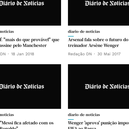
noticias
diario-de-noticias
É "mais do que provável" que
Arsenal fala sobre o futuro do
assine pelo Manchester
treinador Arsène Wenger
 DN
18 Jan 2018
Redação DN
30 Mai 2017
noticias
diario-de-noticias
"Messi fica afetado com os
Wenger 'aprova' punição impo
 Ronaldo"
FIFA ao Barça