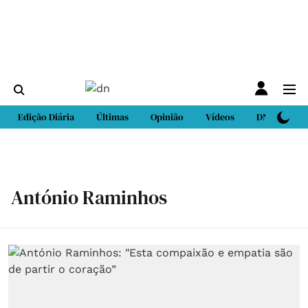
Edição Diária
Últimas
Opinião
Vídeos
DN Sport
António Raminhos