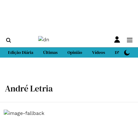
Edição Diária
Últimas
Opinião
Vídeos
DN Sport
André Letria