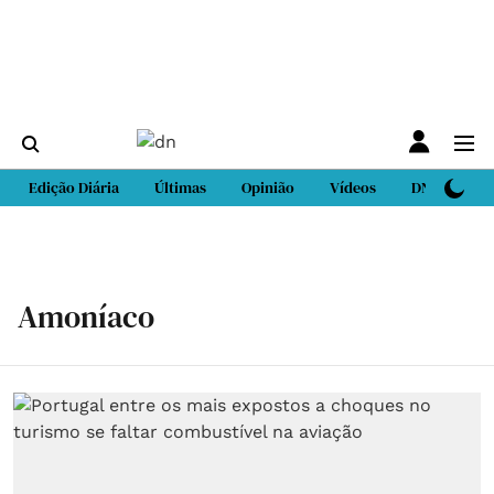
Edição Diária
Últimas
Opinião
Vídeos
DN Sport
Amoníaco