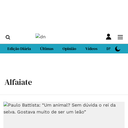
Edição Diária
Últimas
Opinião
Vídeos
DN Sport
Alfaiate