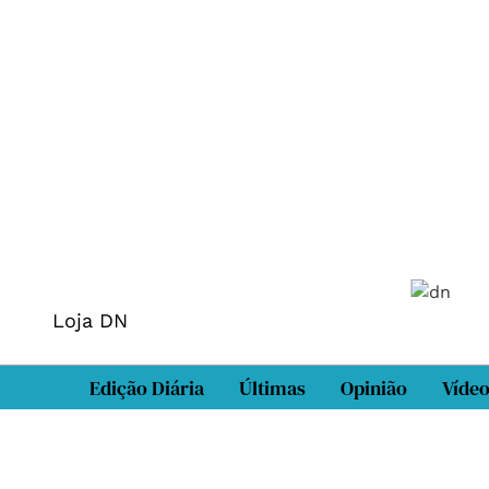
Loja DN
Edição Diária
Últimas
Opinião
Víde