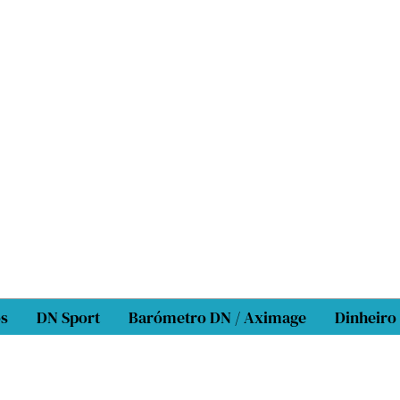
os
DN Sport
Barómetro DN / Aximage
Dinheiro