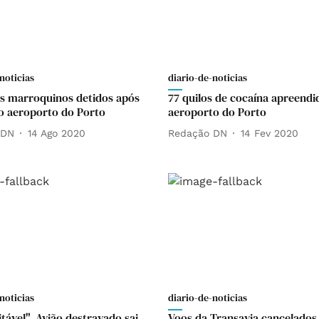
noticias
diario-de-noticias
s marroquinos detidos após
77 quilos de cocaína apreendi
 aeroporto do Porto
aeroporto do Porto
 DN
14 Ago 2020
Redação DN
14 Fev 2020
noticias
diario-de-noticias
tável". Avião destravado sai
Voos da Transavia cancelados