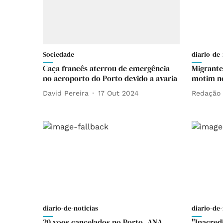
Sociedade
diario-de-
Caça francês aterrou de emergência
Migrante
no aeroporto do Porto devido a avaria
motim no
David Pereira
17 Out 2024
Redação
diario-de-noticias
diario-de-
20 voos cancelados no Porto. ANA
"Inacredi