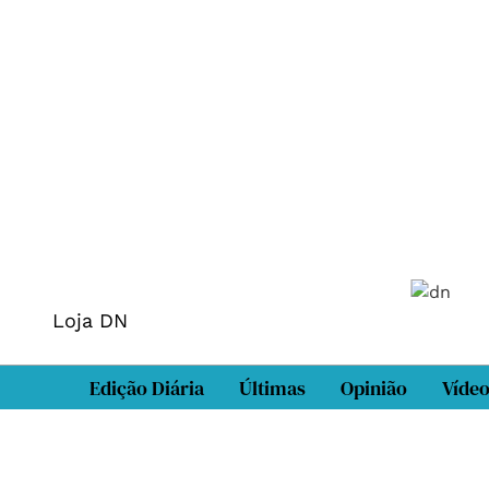
Loja DN
Edição Diária
Últimas
Opinião
Víde