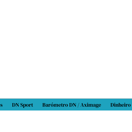
os
DN Sport
Barómetro DN / Aximage
Dinheiro